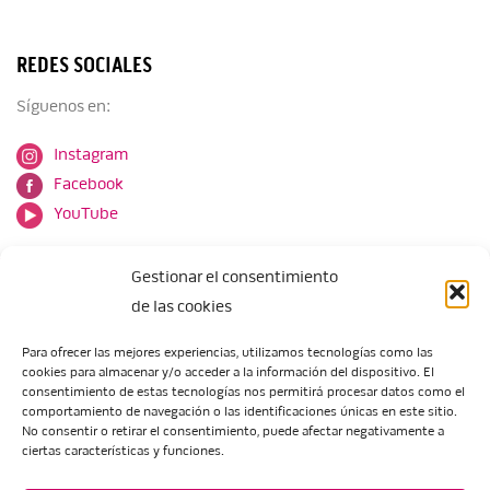
REDES SOCIALES
Síguenos en:
Instagram
Facebook
YouTube
Gestionar el consentimiento
de las cookies
Para ofrecer las mejores experiencias, utilizamos tecnologías como las
cookies para almacenar y/o acceder a la información del dispositivo. El
Escuela de Arte de Zaragoza
consentimiento de estas tecnologías nos permitirá procesar datos como el
María Zambrano, 5
comportamiento de navegación o las identificaciones únicas en este sitio.
No consentir o retirar el consentimiento, puede afectar negativamente a
50018 Zaragoza
ciertas características y funciones.
Tel.:
976 506 621
/
976 506 624