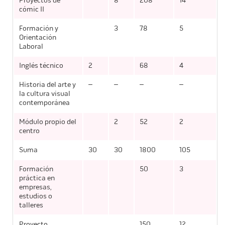
Proyectos de
8
208
14
cómic II
Formación y
3
78
5
Orientación
Laboral
Inglés técnico
2
68
4
Historia del arte y
–
–
–
–
la cultura visual
contemporánea
Módulo propio del
2
52
2
centro
Suma
30
30
1800
105
Formación
50
3
práctica en
empresas,
estudios o
talleres
Proyecto
150
12