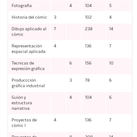
Fotografía
4
104
5
Historia del cómic
3
102
4
Dibujo aplicado al
7
238
14
cómic
Representación
4
136
7
espacial aplicada
Tecnicas de
6
156
10
expresión gráfica
Produccción
3
78
6
gráfica industrial
Guión y
4
104
6
estructura
narrativa
Proyectos de
4
136
7
cómic I