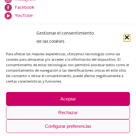
Facebook
YouTube
Gestionar el consentimiento
de las cookies
Para ofrecer las mejores experiencias, utilizamos tecnologías como las
cookies para almacenar y/o acceder a la información del dispositivo. El
Escuela de Arte de Zaragoza
consentimiento de estas tecnologías nos permitirá procesar datos como el
María Zambrano, 5
comportamiento de navegación o las identificaciones únicas en este sitio.
No consentir o retirar el consentimiento, puede afectar negativamente a
50018 Zaragoza
ciertas características y funciones.
Tel.:
976 506 621
/
976 506 624
eartezaragoza@educa.aragon.es
Aceptar
Rechazar
Configurar preferencias