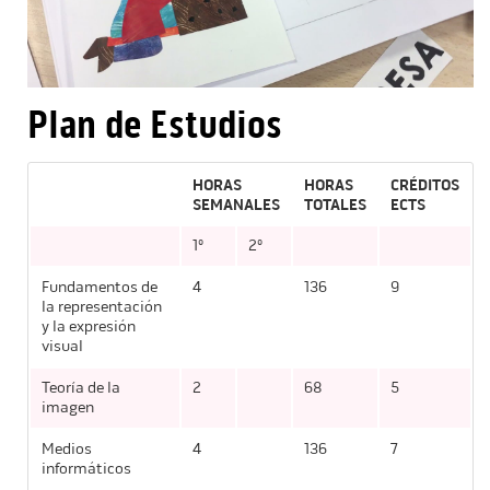
Plan de Estudios
HORAS
HORAS
CRÉDITOS
SEMANALES
TOTALES
ECTS
1º
2º
Fundamentos de
4
136
9
la representación
y la expresión
visual
Teoría de la
2
68
5
imagen
Medios
4
136
7
informáticos