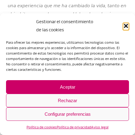
una experiencia que me ha cambiado la vida, tanto en
el ámbito personal como en el laboral, y volvería a
Gestionar el consentimiento
repetirla las veces que hiciera falta para revivir esa
de las cookies
satisfacción de sentir que estoy haciendo lo que
verdaderamente me gusta, acompañada de nuevas
Para ofrecer las mejores experiencias, utilizamos tecnologías como las
personas impresionantes. A cualquiera que esté
cookies para almacenar y/o acceder a la información del dispositivo. El
consentimiento de estas tecnologías nos permitirá procesar datos como el
pensando en apuntarse a este programa, lo animo a
comportamiento de navegación o las identificaciones únicas en este sitio.
hacerlo con la certeza de que será una vivencia
No consentir o retirar el consentimiento, puede afectar negativamente a
ciertas características y funciones.
inolvidable.»
Lucía Fleta. CFGS Escultura Aplicada al Espectáculo.
Aceptar
Erasmus en Nápoles. (Junio 2024)
Rechazar
«Ha sido toda una experiencia inolvidable además de
Configurar preferencias
enriquecedora ya que me ha hecho poner en práctica
muchos de las cosas que hemos dado en clase y
Política de cookies
Política de privacidad
Aviso legal
muchas otras me han enseñado allí.