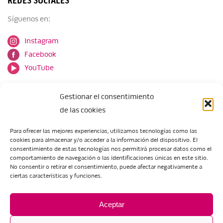
REDES SOCIALES
Síguenos en:
Instagram
Facebook
YouTube
Gestionar el consentimiento
de las cookies
Para ofrecer las mejores experiencias, utilizamos tecnologías como las
cookies para almacenar y/o acceder a la información del dispositivo. El
Escuela de Arte de Zaragoza
consentimiento de estas tecnologías nos permitirá procesar datos como el
María Zambrano, 5
comportamiento de navegación o las identificaciones únicas en este sitio.
No consentir o retirar el consentimiento, puede afectar negativamente a
50018 Zaragoza
ciertas características y funciones.
Tel.:
976 506 621
/
976 506 624
eartezaragoza@educa.aragon.es
Aceptar