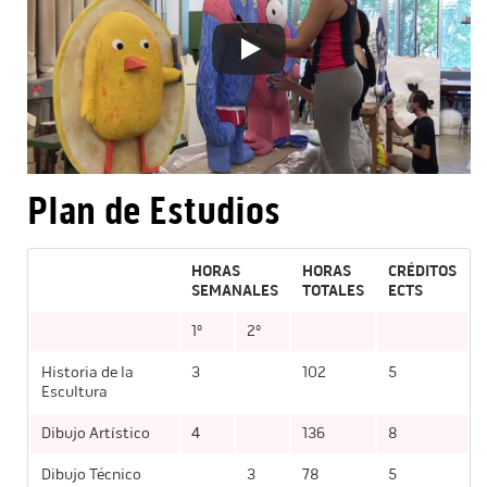
Plan de Estudios
HORAS
HORAS
CRÉDITOS
SEMANALES
TOTALES
ECTS
1º
2º
Historia de la
3
102
5
Escultura
Dibujo Artístico
4
136
8
Dibujo Técnico
3
78
5