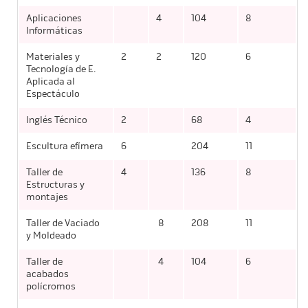
Aplicaciones
4
104
8
Informáticas
Materiales y
2
2
120
6
Tecnología de E.
Aplicada al
Espectáculo
Inglés Técnico
2
68
4
Escultura efímera
6
204
11
Taller de
4
136
8
Estructuras y
montajes
Taller de Vaciado
8
208
11
y Moldeado
Taller de
4
104
6
acabados
polícromos