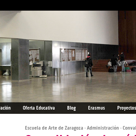
ración
Oferta Educativa
Blog
Erasmus
Proyectos
Escuela de Arte de Zaragoza
·
Administración
· Conva