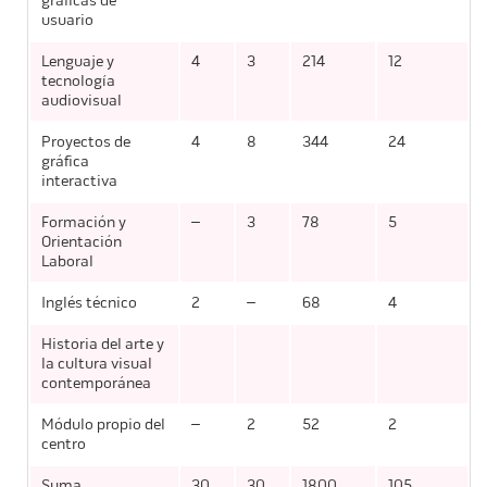
gráficas de
usuario
Lenguaje y
4
3
214
12
tecnología
audiovisual
Proyectos de
4
8
344
24
gráfica
interactiva
Formación y
–
3
78
5
Orientación
Laboral
Inglés técnico
2
–
68
4
Historia del arte y
la cultura visual
contemporánea
Módulo propio del
–
2
52
2
centro
Suma
30
30
1800
105