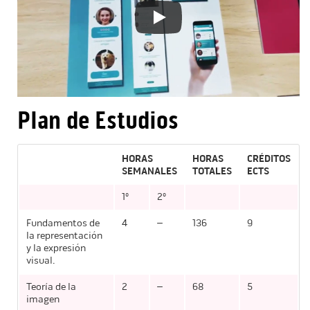
Plan de Estudios
HORAS
HORAS
CRÉDITOS
SEMANALES
TOTALES
ECTS
1º
2º
Fundamentos de
4
–
136
9
la representación
y la expresión
visual.
Teoría de la
2
–
68
5
imagen