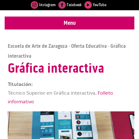
Instagram
Facebook
YouTube
Menu
Escuela de Arte de Zaragoza
·
Oferta Educativa
· Gráfica
interactiva
Gráfica interactiva
Titulación:
Técnico Superior en Gráfica interactiva.
Folleto
informativo