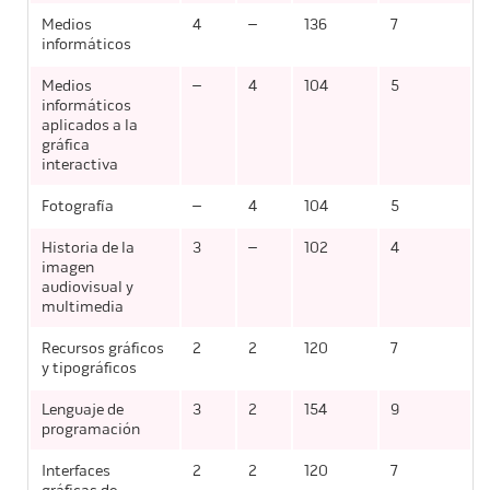
Medios
4
–
136
7
informáticos
Medios
–
4
104
5
informáticos
aplicados a la
gráfica
interactiva
Fotografía
–
4
104
5
Historia de la
3
–
102
4
imagen
audiovisual y
multimedia
Recursos gráficos
2
2
120
7
y tipográficos
Lenguaje de
3
2
154
9
programación
Interfaces
2
2
120
7