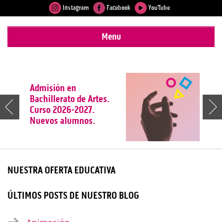
Instagram
Facebook
YouTube
Menu
Admisión en
Admisión a Ciclos de
Horario de verano
Concurso de Zaforsa
Taller de Raku para el
Bachillerato de Artes.
Grado Superior. Curso
para la Escuela de
ciclo de Cerámica
Curso 2026-2027.
2026-2027
Arte
Artística
Nuevos alumnos.
NUESTRA OFERTA EDUCATIVA
ÚLTIMOS POSTS DE NUESTRO BLOG