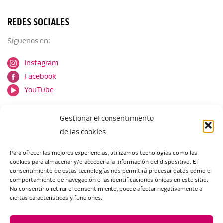
REDES SOCIALES
Síguenos en:
Instagram
Facebook
YouTube
Gestionar el consentimiento
de las cookies
Para ofrecer las mejores experiencias, utilizamos tecnologías como las
cookies para almacenar y/o acceder a la información del dispositivo. El
Escuela de Arte de Zaragoza
consentimiento de estas tecnologías nos permitirá procesar datos como el
María Zambrano, 5
comportamiento de navegación o las identificaciones únicas en este sitio.
No consentir o retirar el consentimiento, puede afectar negativamente a
50018 Zaragoza
ciertas características y funciones.
Tel.:
976 506 621
/
976 506 624