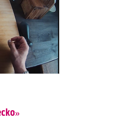
ecko»