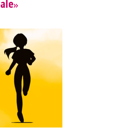
Gale»