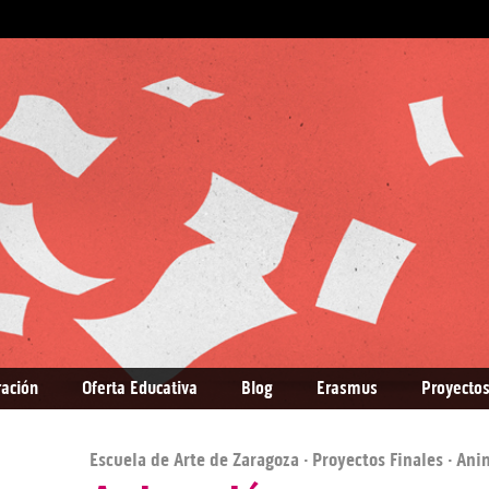
ración
Oferta Educativa
Blog
Erasmus
Proyectos
Escuela de Arte de Zaragoza
·
Proyectos Finales
· Ani