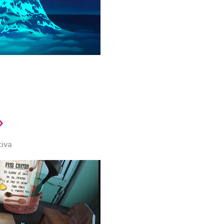
»
tiva