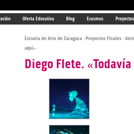
ración
Oferta Educativa
Blog
Erasmus
Proyectos
Escuela de Arte de Zaragoza
·
Proyectos Finales
·
Ani
aquí»
Diego Flete. «Todavía