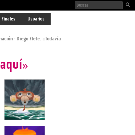
 Finales
Usuarios
mación
· Diego Flete. «Todavía
 aquí»