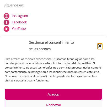
Síguenos en:
Instagram
Facebook
YouTube
Gestionar el consentimiento
de las cookies
Para ofrecer las mejores experiencias, utilizamos tecnologías como las
cookies para almacenar y/o acceder a la información del dispositivo. El
Escuela de Arte de Zaragoza
consentimiento de estas tecnologías nos permitirá procesar datos como el
María Zambrano, 5
comportamiento de navegación o las identificaciones únicas en este sitio.
No consentir o retirar el consentimiento, puede afectar negativamente a
50018 Zaragoza
ciertas características y funciones.
Tel.:
976 506 621
/
976 506 624
eartezaragoza@educa.aragon.es
Aceptar
Rechazar