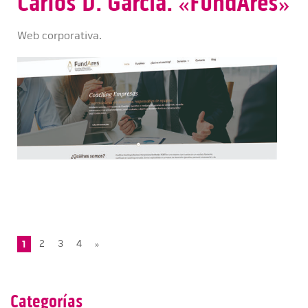
Carlos D. García. «FundAres»
Web corporativa.
1
2
3
4
»
Categorías