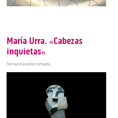
María Urra. «Cabezas
inquietas»
Terracota policromada.