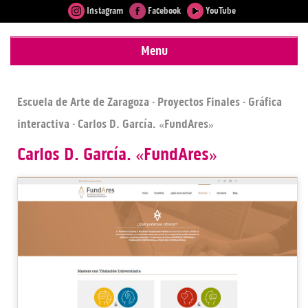
Instagram
Facebook
YouTube
Menu
Escuela de Arte de Zaragoza
·
Proyectos Finales
·
Gráfica
interactiva
· Carlos D. García. «FundAres»
Carlos D. García. «FundAres»