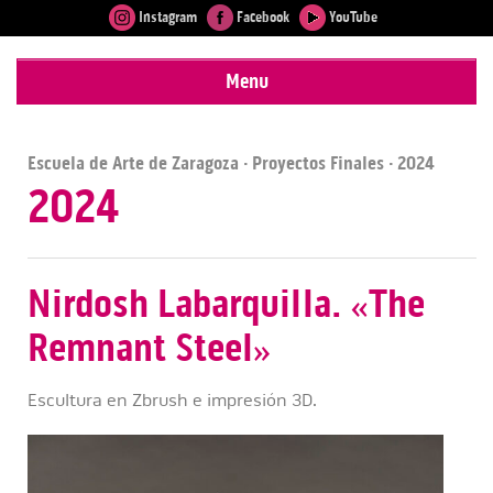
Instagram
Facebook
YouTube
Menu
Escuela de Arte de Zaragoza
·
Proyectos Finales
· 2024
2024
Nirdosh Labarquilla. «The
Remnant Steel»
Escultura en Zbrush e impresión 3D.