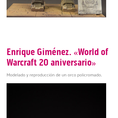
Enrique Giménez. «World of
Warcraft 20 aniversario»
Modelado y reproducción de un orco policromado.