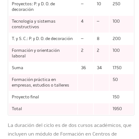
Proyectos: P. y D. O. de
–
10
250
decoración
Tecnología y sistemas
4
–
100
constructivos
T. y S. C.: P. y D. O. de decoración
–
8
200
Formación y orientación
2
2
100
laboral
Suma
36
34
1750
Formación práctica en
50
empresas, estudios o talleres
Proyecto final
150
Total
1950
La duración del ciclo es de dos cursos académicos, que
incluyen un módulo de Formación en Centros de