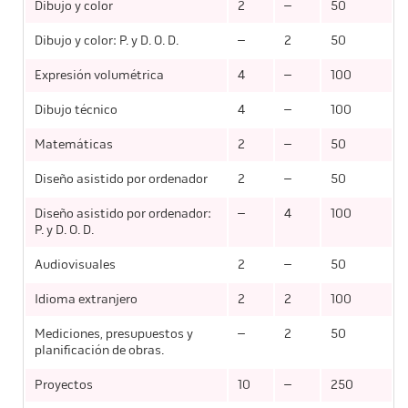
Dibujo y color
2
–
50
Dibujo y color: P. y D. O. D.
–
2
50
Expresión volumétrica
4
–
100
Dibujo técnico
4
–
100
Matemáticas
2
–
50
Diseño asistido por ordenador
2
–
50
Diseño asistido por ordenador:
–
4
100
P. y D. O. D.
Audiovisuales
2
–
50
Idioma extranjero
2
2
100
Mediciones, presupuestos y
–
2
50
planificación de obras.
Proyectos
10
–
250