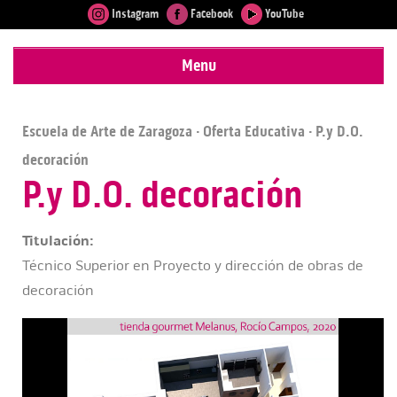
Instagram
Facebook
YouTube
Menu
Escuela de Arte de Zaragoza
·
Oferta Educativa
· P.y D.O.
decoración
P.y D.O. decoración
Titulación:
Técnico Superior en Proyecto y dirección de obras de
decoración