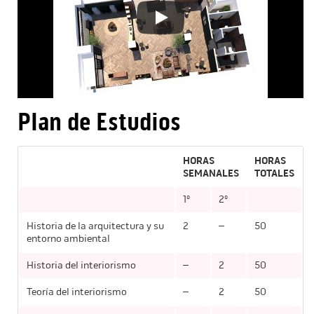
Plan de Estudios
HORAS
HORAS
SEMANALES
TOTALES
1º
2º
Historia de la arquitectura y su
2
–
50
entorno ambiental
Historia del interiorismo
–
2
50
Teoría del interiorismo
–
2
50