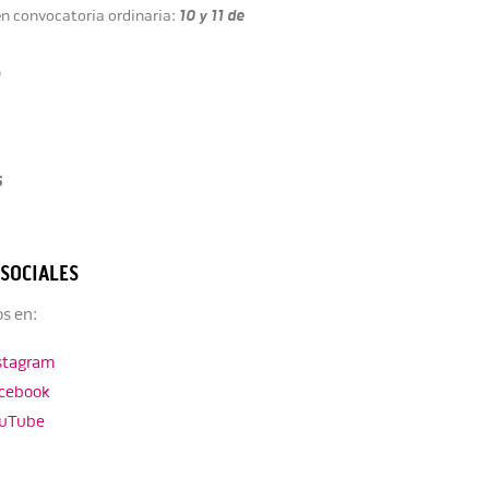
10 y 11 de
en convocatoria ordinaria:
o
6
 SOCIALES
s en:
stagram
cebook
uTube