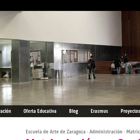
ración
Oferta Educativa
Blog
Erasmus
Proyectos
Escuela de Arte de Zaragoza
·
Administración
· Matri