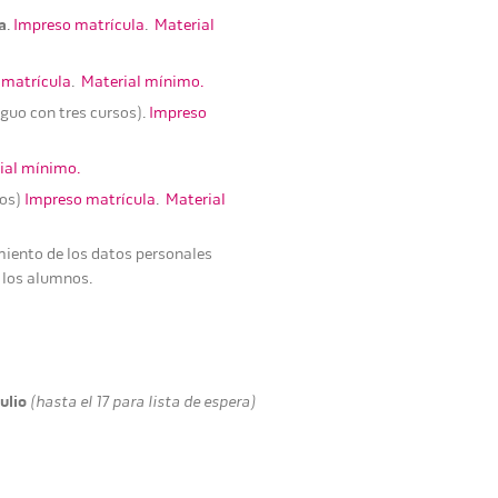
a
.
Impreso matrícula
.
Material
 matrícula
.
Material mínimo.
guo con tres cursos).
Impreso
ial mínimo.
sos)
Impreso matrícula
.
Material
miento de los datos personales
s los alumnos.
julio
(hasta el 17 para lista de espera)