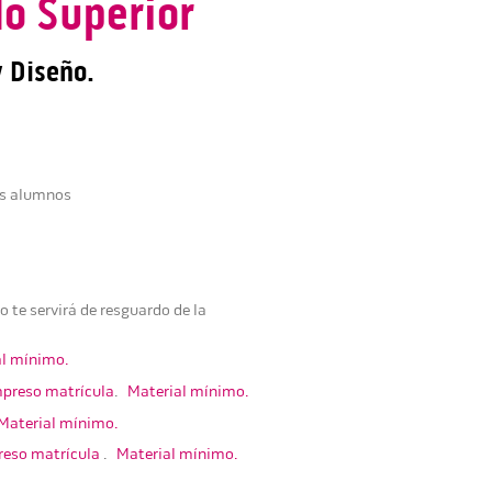
do Superior
y Diseño.
os alumnos
 te servirá de resguardo de la
al mínimo.
mpreso matrícula
.
Material mínimo.
Material mínimo.
reso matrícula
.
Material mínimo.