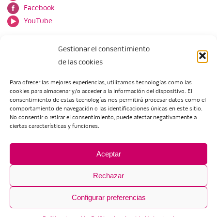
Facebook
YouTube
Gestionar el consentimiento
de las cookies
Para ofrecer las mejores experiencias, utilizamos tecnologías como las
cookies para almacenar y/o acceder a la información del dispositivo. El
Escuela de Arte de Zaragoza
consentimiento de estas tecnologías nos permitirá procesar datos como el
María Zambrano, 5
comportamiento de navegación o las identificaciones únicas en este sitio.
No consentir o retirar el consentimiento, puede afectar negativamente a
50018 Zaragoza
ciertas características y funciones.
Tel.:
976 506 621
/
976 506 624
eartezaragoza@educa.aragon.es
Aceptar
Rechazar
Configurar preferencias
Aviso legal
Política de privacidad