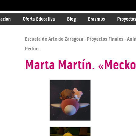
ración
Oferta Educativa
Blog
Erasmus
Proyectos
Escuela de Arte de Zaragoza
·
Proyectos Finales
·
Ani
Pecko»
Marta Martín. «Mecko