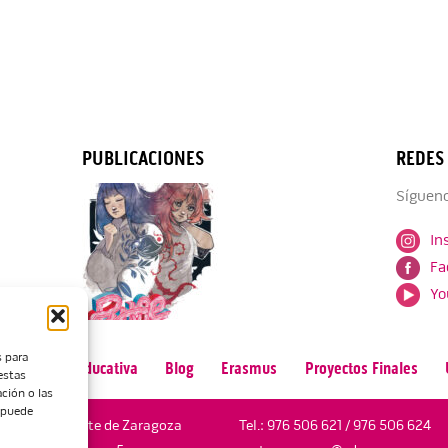
PUBLICACIONES
REDES
Sígueno
In
Fa
Yo
s para
n
Oferta Educativa
Blog
Erasmus
Proyectos Finales
estas
ción o las
, puede
Escuela de Arte de Zaragoza
Tel.:
976 506 621
/
976 506 624