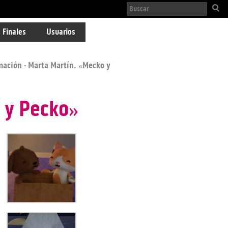
 Finales
Usuarios
mación
· Marta Martín. «Mecko y
 y Pecko»