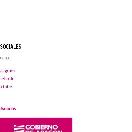
 SOCIALES
s en:
stagram
cebook
uTube
Usuarios