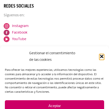
REDES SOCIALES
Síguenos en:
Instagram
Facebook
YouTube
Gestionar el consentimiento
de las cookies
Para ofrecer las mejores experiencias, utilizamos tecnologías como las
cookies para almacenar y/o acceder a la información del dispositivo. El
Escuela de Arte de Zaragoza
consentimiento de estas tecnologías nos permitirá procesar datos como el
María Zambrano, 5
comportamiento de navegación o las identificaciones únicas en este sitio.
No consentir o retirar el consentimiento, puede afectar negativamente a
50018 Zaragoza
ciertas características y funciones.
Tel.:
976 506 621
/
976 506 624
eartezaragoza@educa.aragon.es
Aceptar