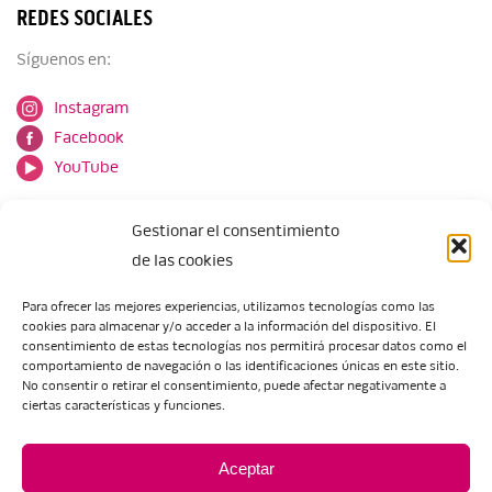
REDES SOCIALES
Síguenos en:
Instagram
Facebook
YouTube
Gestionar el consentimiento
de las cookies
Para ofrecer las mejores experiencias, utilizamos tecnologías como las
cookies para almacenar y/o acceder a la información del dispositivo. El
Escuela de Arte de Zaragoza
consentimiento de estas tecnologías nos permitirá procesar datos como el
María Zambrano, 5
comportamiento de navegación o las identificaciones únicas en este sitio.
No consentir o retirar el consentimiento, puede afectar negativamente a
50018 Zaragoza
ciertas características y funciones.
Tel.:
976 506 621
/
976 506 624
eartezaragoza@educa.aragon.es
Aceptar