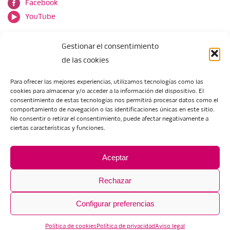
Facebook
YouTube
Gestionar el consentimiento
de las cookies
Para ofrecer las mejores experiencias, utilizamos tecnologías como las
cookies para almacenar y/o acceder a la información del dispositivo. El
Escuela de Arte de Zaragoza
consentimiento de estas tecnologías nos permitirá procesar datos como el
María Zambrano, 5
comportamiento de navegación o las identificaciones únicas en este sitio.
No consentir o retirar el consentimiento, puede afectar negativamente a
50018 Zaragoza
ciertas características y funciones.
Tel.:
976 506 621
/
976 506 624
eartezaragoza@educa.aragon.es
Aceptar
Rechazar
Configurar preferencias
Aviso legal
Política de privacidad
Política de cookies
Política de privacidad
Aviso legal