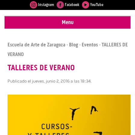
Instagram
Facebook
YouTube
Menu
Escuela de Arte de Zaragoza
·
Blog
·
Eventos
· TALLERES DE
VERANO
TALLERES DE VERANO
Publicado el jueves, junio 2, 2016 a las 18:34.