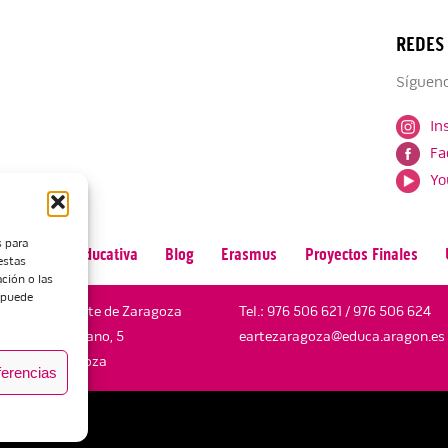
REDES
Sígueno
In
Fa
Yo
s para
n
Oferta Educativa
Blog
Erasmus
Proyectos Finales
estas
ción o las
, puede
Escuela de Arte de Zaragoza
Tel.:
976 506 621
/
976 506 624
María Zambrano, 5
eartezaragoza@educa.aragon.es
50018 Zaragoza
ferencias
dad