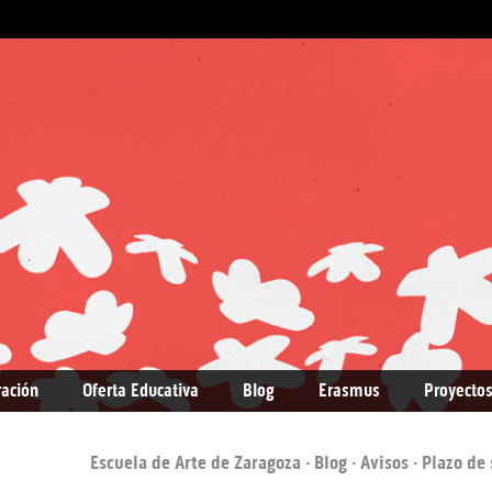
ración
Oferta Educativa
Blog
Erasmus
Proyectos
Escuela de Arte de Zaragoza
·
Blog
·
Avisos
· Plazo de