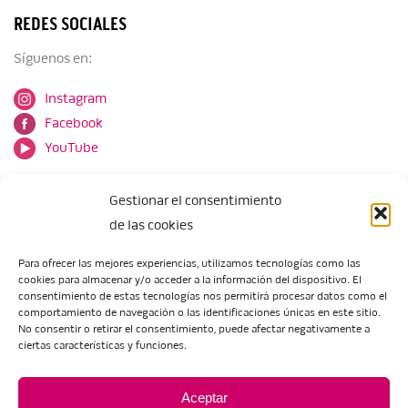
REDES SOCIALES
Síguenos en:
Instagram
Facebook
YouTube
Gestionar el consentimiento
de las cookies
Para ofrecer las mejores experiencias, utilizamos tecnologías como las
cookies para almacenar y/o acceder a la información del dispositivo. El
Escuela de Arte de Zaragoza
consentimiento de estas tecnologías nos permitirá procesar datos como el
María Zambrano, 5
comportamiento de navegación o las identificaciones únicas en este sitio.
No consentir o retirar el consentimiento, puede afectar negativamente a
50018 Zaragoza
ciertas características y funciones.
Tel.:
976 506 621
/
976 506 624
eartezaragoza@educa.aragon.es
Aceptar