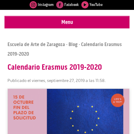
Instagram
Facebook
YouTube
Menu
Escuela de Arte de Zaragoza
·
Blog
· Calendario Erasmus
2019-2020
Calendario Erasmus 2019-2020
Publicado el viernes, septiembre 27, 2019 a las 11:58.