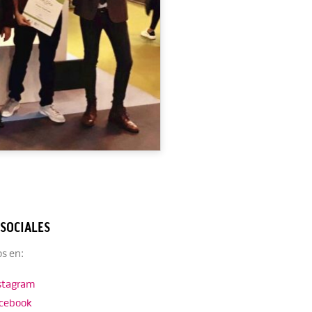
 SOCIALES
s en:
stagram
cebook