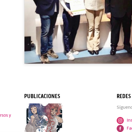
PUBLICACIONES
REDES
Sígueno
rsos y
In
Fa