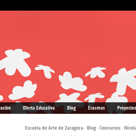
ración
Oferta Educativa
Blog
Erasmus
Proyectos
Escuela de Arte de Zaragoza
·
Blog
·
Concursos
· Nicol