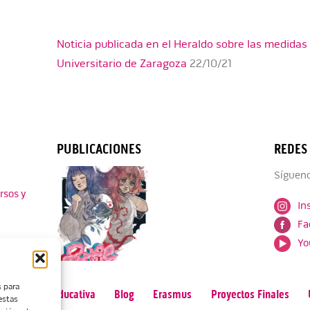
Noticia publicada en el Heraldo sobre las medida
Universitario de Zaragoza
22/10/21
PUBLICACIONES
REDES
Sígueno
rsos y
In
Fa
Yo
s para
n
Oferta Educativa
Blog
Erasmus
Proyectos Finales
estas