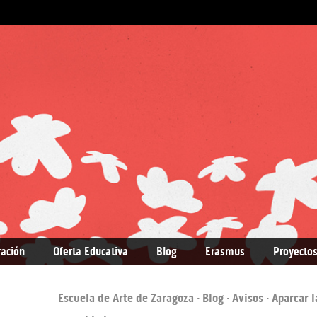
ración
Oferta Educativa
Blog
Erasmus
Proyectos
Escuela de Arte de Zaragoza
·
Blog
·
Avisos
· Aparcar 