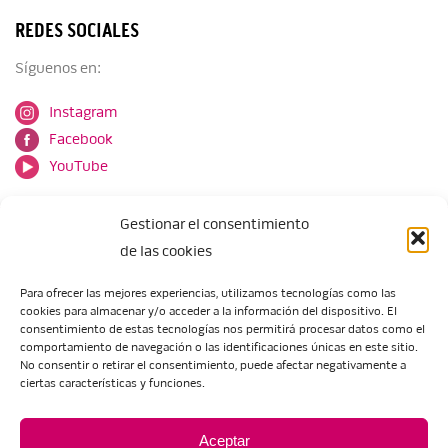
REDES SOCIALES
Síguenos en:
Instagram
Facebook
YouTube
Gestionar el consentimiento
de las cookies
Para ofrecer las mejores experiencias, utilizamos tecnologías como las
cookies para almacenar y/o acceder a la información del dispositivo. El
Escuela de Arte de Zaragoza
consentimiento de estas tecnologías nos permitirá procesar datos como el
María Zambrano, 5
comportamiento de navegación o las identificaciones únicas en este sitio.
No consentir o retirar el consentimiento, puede afectar negativamente a
50018 Zaragoza
ciertas características y funciones.
Tel.:
976 506 621
/
976 506 624
eartezaragoza@educa.aragon.es
Aceptar