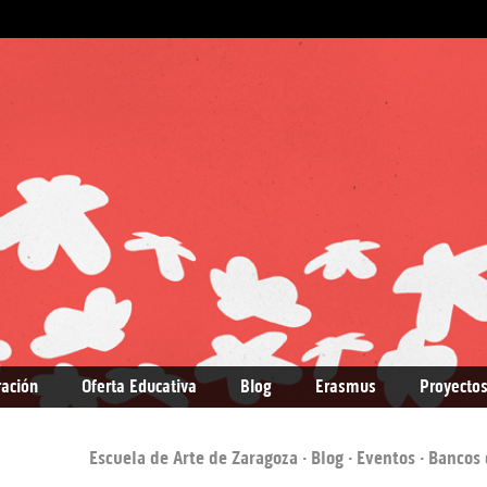
ración
Oferta Educativa
Blog
Erasmus
Proyectos
Escuela de Arte de Zaragoza
·
Blog
·
Eventos
· Bancos 