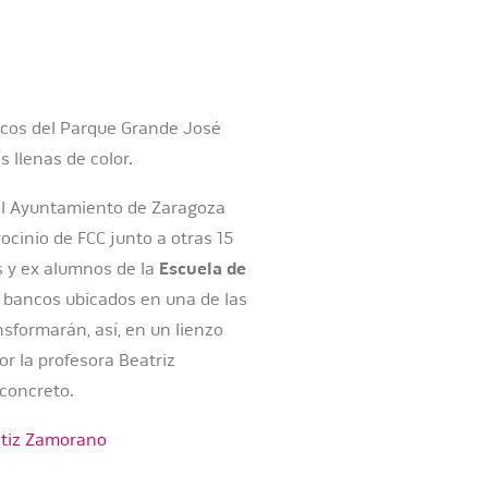
ancos del Parque Grande José
 llenas de color.
 el Ayuntamiento de Zaragoza
ocinio de FCC junto a otras 15
os y ex alumnos de la
Escuela de
 bancos ubicados en una de las
nsformarán, así, en un lienzo
or la profesora Beatriz
concreto.
atiz Zamorano