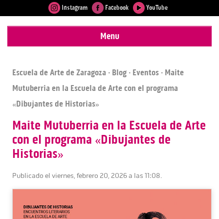
Instagram
Facebook
YouTube
Menu
Escuela de Arte de Zaragoza
·
Blog
·
Eventos
· Maite
Mutuberria en la Escuela de Arte con el programa
«Dibujantes de Historias»
Maite Mutuberria en la Escuela de Arte
con el programa «Dibujantes de
Historias»
Publicado el viernes, febrero 20, 2026 a las 11:08.