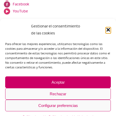
Facebook
YouTube
Gestionar el consentimiento
de las cookies
Para ofrecer las mejores experiencias, utilizamos tecnologías como las
cookies para almacenar y/o acceder a la información del dispositivo. El
Escuela de Arte de Zaragoza
consentimiento de estas tecnologías nos permitirá procesar datos como el
María Zambrano, 5
comportamiento de navegación o las identificaciones únicas en este sitio.
No consentir o retirar el consentimiento, puede afectar negativamente a
50018 Zaragoza
ciertas características y funciones.
Tel.:
976 506 621
/
976 506 624
eartezaragoza@educa.aragon.es
Aceptar
Rechazar
Configurar preferencias
Aviso legal
Política de privacidad