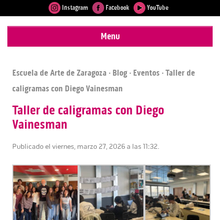
Instagram
Facebook
YouTube
Menu
Escuela de Arte de Zaragoza
·
Blog
·
Eventos
· Taller de
caligramas con Diego Vainesman
Taller de caligramas con Diego
Vainesman
Publicado el viernes, marzo 27, 2026 a las 11:32.