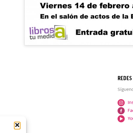
REDES
Sígueno
In
Fa
Yo