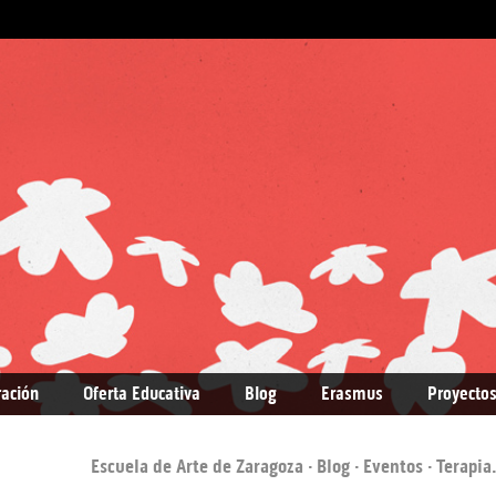
ración
Oferta Educativa
Blog
Erasmus
Proyectos
Escuela de Arte de Zaragoza
·
Blog
·
Eventos
· Terapia