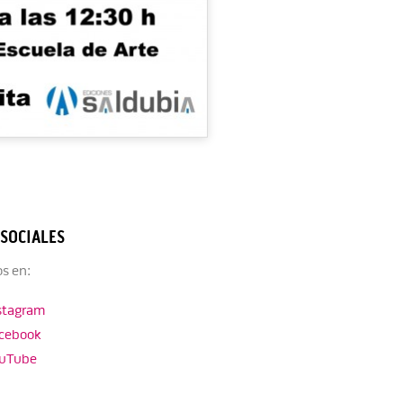
 SOCIALES
s en:
stagram
cebook
uTube