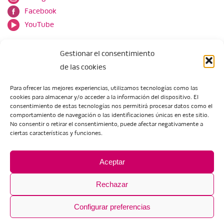
Facebook
YouTube
Gestionar el consentimiento
de las cookies
Para ofrecer las mejores experiencias, utilizamos tecnologías como las
cookies para almacenar y/o acceder a la información del dispositivo. El
Escuela de Arte de Zaragoza
consentimiento de estas tecnologías nos permitirá procesar datos como el
María Zambrano, 5
comportamiento de navegación o las identificaciones únicas en este sitio.
No consentir o retirar el consentimiento, puede afectar negativamente a
50018 Zaragoza
ciertas características y funciones.
Tel.:
976 506 621
/
976 506 624
eartezaragoza@educa.aragon.es
Aceptar
Rechazar
Configurar preferencias