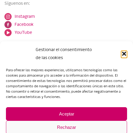
Síguenos en:
Instagram
Facebook
YouTube
Gestionar el consentimiento
de las cookies
Para ofrecer las mejores experiencias, utilizamos tecnologías como las
cookies para almacenar y/o acceder a la información del dispositivo. El
Escuela de Arte de Zaragoza
consentimiento de estas tecnologías nos permitirá procesar datos como el
María Zambrano, 5
comportamiento de navegación o las identificaciones únicas en este sitio.
No consentir o retirar el consentimiento, puede afectar negativamente a
50018 Zaragoza
ciertas características y funciones.
Tel.:
976 506 621
/
976 506 624
eartezaragoza@educa.aragon.es
Aceptar
Rechazar