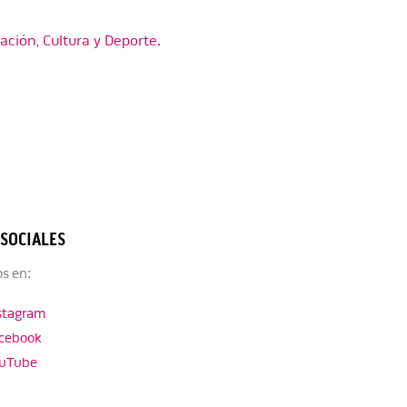
ción, Cultura y Deporte.
 SOCIALES
s en:
stagram
cebook
uTube