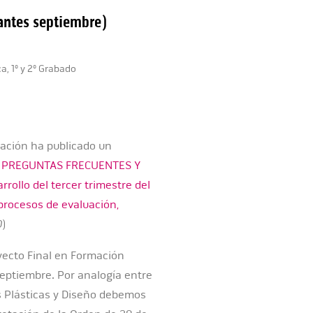
(antes septiembre)
ca, 1º y 2º Grabado
ación ha publicado un
E PREGUNTAS FRECUENTES Y
rollo del tercer trimestre del
 procesos de evaluación,
0
)
yecto Final en Formación
septiembre. Por analogía entre
s Plásticas y Diseño debemos