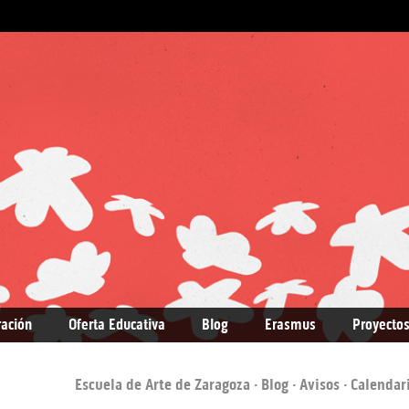
ración
Oferta Educativa
Blog
Erasmus
Proyectos
Escuela de Arte de Zaragoza
·
Blog
·
Avisos
· Calendar