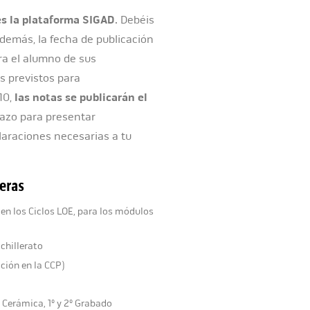
es la plataforma SIGAD
. Debéis
Además, la fecha de publicación
ra el alumno de sus
as previstos para
10,
las notas se publicarán el
 plazo para presentar
laraciones necesarias a tu
meras
 en los Ciclos LOE, para los módulos
achillerato
ación en la CCP)
2º Cerámica, 1º y 2º Grabado