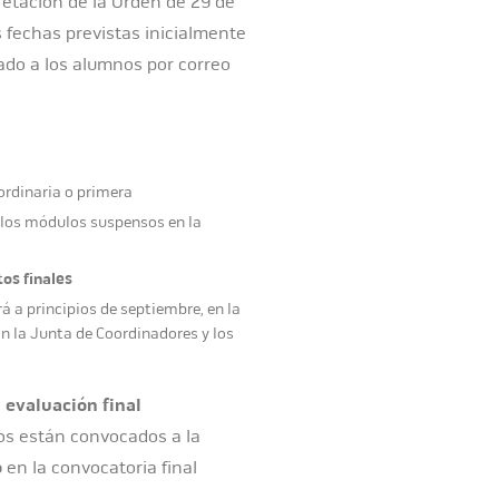
retación de la Orden de 29 de
s fechas previstas inicialmente
ado a los alumnos por correo
ordinaria o primera
e los módulos suspensos en la
os finales
á a principios de septiembre, en la
n la Junta de Coordinadores y los
a
evaluación final
os están convocados a la
o
en la convocatoria final