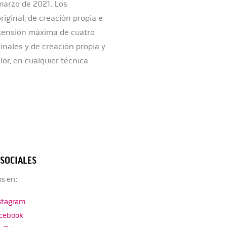
 marzo de 2021. Los
iginal, de creación propia e
xtensión máxima de cuatro
nales y de creación propia y
lor, en cualquier técnica
 SOCIALES
s en:
stagram
cebook