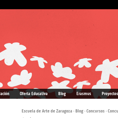
ración
Oferta Educativa
Blog
Erasmus
Proyectos
Escuela de Arte de Zaragoza
·
Blog
·
Concursos
· Concu