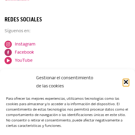
REDES SOCIALES
Síguenos en:
Instagram
Facebook
YouTube
Gestionar el consentimiento
de las cookies
Para ofrecer las mejores experiencias, utilizamos tecnologías como las
cookies para almacenar y/o acceder a la información del dispositivo. El
Escuela de Arte de Zaragoza
consentimiento de estas tecnologías nos permitirá procesar datos como el
María Zambrano, 5
comportamiento de navegación o las identificaciones únicas en este sitio.
No consentir o retirar el consentimiento, puede afectar negativamente a
50018 Zaragoza
ciertas características y funciones.
Tel.:
976 506 621
/
976 506 624