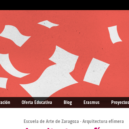
ración
Oferta Educativa
Blog
Erasmus
Proyectos
Escuela de Arte de Zaragoza
· Arquitectura efímera