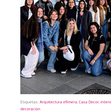
Etiquetas:
Arquitectura efímera
,
Casa Decor
,
inter
decoración