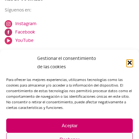
Síguenos en:
Instagram
Facebook
YouTube
Gestionar el consentimiento
de las cookies
Para ofrecer las mejores experiencias, utilizamos tecnologías como las
cookies para almacenar y/o acceder a la información del dispositivo. El
Escuela de Arte de Zaragoza
consentimiento de estas tecnologías nos permitirá procesar datos como el
María Zambrano, 5
comportamiento de navegación o las identificaciones únicas en este sitio.
No consentir o retirar el consentimiento, puede afectar negativamente a
50018 Zaragoza
ciertas características y funciones.
Tel.:
976 506 621
/
976 506 624
eartezaragoza@educa.aragon.es
Aceptar