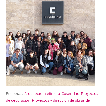
Etiquetas:
Arquitectura efímera
,
Cosentino
,
Proyectos
de decoración
,
Proyectos y dirección de obras de