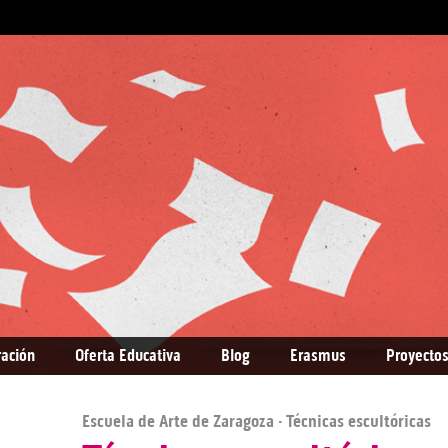
ración
Oferta Educativa
Blog
Erasmus
Proyectos
Escuela de Arte de Zaragoza
· Técnicas escultóricas