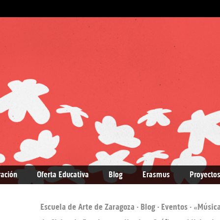
ración
Oferta Educativa
Blog
Erasmus
Proyectos
Escuela de Arte de Zaragoza
·
Blog
·
Eventos
· «Música