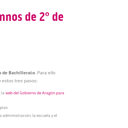
mnos de 2º de
o
de Bachillerato
. Para ello
 estos tres pasos:
n la
web del Gobierno de Aragón para
opias
a administración, la escuela y el