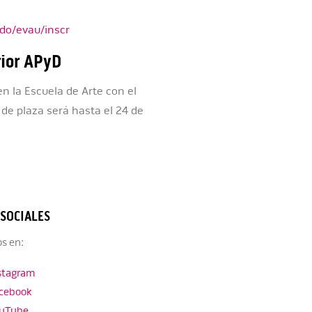
do/evau/inscr
rior APyD
en la Escuela de Arte con el
d de plaza será hasta el 24 de
 SOCIALES
s en:
stagram
cebook
uTube