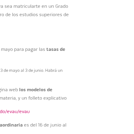
 ya sea matricularte en un Grado
tro de los estudios superiores de
de mayo para pagar las
tasas de
3 de mayo al 3 de junio. Habrá un
ágina web
los modelos de
ateria, y un folleto explicativo
ado/evau/evau
aordinaria
es del 16 de junio al