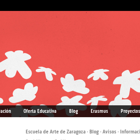
ración
Oferta Educativa
Blog
Erasmus
Proyectos
Escuela de Arte de Zaragoza
·
Blog
·
Avisos
· Informac