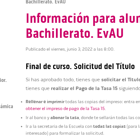
Bachillerato. EvAU
Información para alu
Bachillerato. EvAU
Publicado el viernes, junio 3, 2022 a las 8:00.
Final de curso. Solicitud del Título
ior.
Si has aprobado todo, tienes que
solicitar el Titul
tienes que
realizar el Pago de la Tasa 15
siguiendo
Rellenar e imprimir
todas las copias del impreso: entra e
erámica
obtener el impreso de pago de la Tasa 15
.
abonar la tasa
Ir al banco y
, donde te sellarán todas las c
todas las copias
Ir a la secretaría de la Escuela con
(para l
interesado) para formalizar la solicitud.