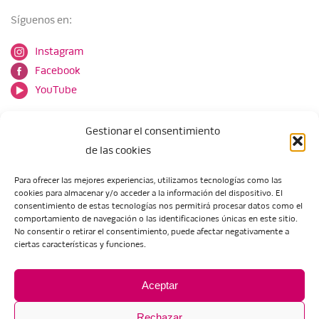
Síguenos en:
Instagram
Facebook
YouTube
Gestionar el consentimiento
de las cookies
Para ofrecer las mejores experiencias, utilizamos tecnologías como las
cookies para almacenar y/o acceder a la información del dispositivo. El
Escuela de Arte de Zaragoza
consentimiento de estas tecnologías nos permitirá procesar datos como el
María Zambrano, 5
comportamiento de navegación o las identificaciones únicas en este sitio.
No consentir o retirar el consentimiento, puede afectar negativamente a
50018 Zaragoza
ciertas características y funciones.
Tel.:
976 506 621
/
976 506 624
eartezaragoza@educa.aragon.es
Aceptar
Rechazar