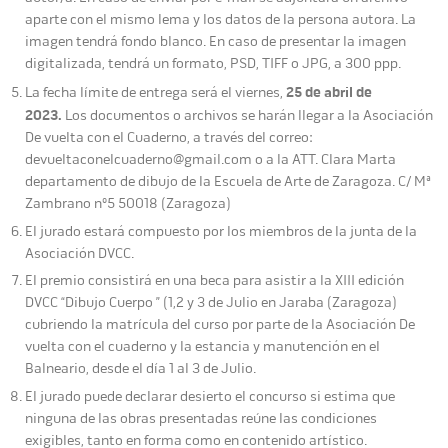
aparte con el mismo lema y los datos de la persona autora. La
imagen tendrá fondo blanco. En caso de presentar la imagen
digitalizada, tendrá un formato, PSD, TIFF o JPG, a 300 ppp.
25 de abril de
La fecha límite de entrega será el viernes,
2023.
Los documentos o archivos se harán llegar a la Asociación
De vuelta con el Cuaderno, a través del correo:
devueltaconelcuaderno@gmail.com o a la ATT. Clara Marta
departamento de dibujo de la Escuela de Arte de Zaragoza. C/ Mª
Zambrano nº5 50018 (Zaragoza)
El jurado estará compuesto por los miembros de la junta de la
Asociación DVCC.
El premio consistirá en una beca para asistir a la XIII edición
DVCC “Dibujo Cuerpo ” (1,2 y 3 de Julio en Jaraba (Zaragoza)
cubriendo la matrícula del curso por parte de la Asociación De
vuelta con el cuaderno y la estancia y manutención en el
Balneario, desde el día 1 al 3 de Julio.
El jurado puede declarar desierto el concurso si estima que
ninguna de las obras presentadas reúne las condiciones
exigibles, tanto en forma como en contenido artístico.