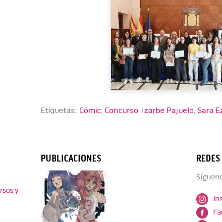
Etiquetas:
Cómic
,
Concurso
,
Izarbe Pajuelo
,
Sara E
PUBLICACIONES
REDES
Sígueno
rsos y
In
Fa