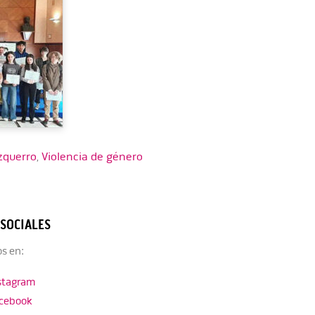
zquerro
,
Violencia de género
 SOCIALES
s en:
stagram
cebook