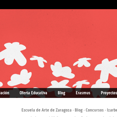
ración
Oferta Educativa
Blog
Erasmus
Proyectos
Escuela de Arte de Zaragoza
·
Blog
·
Concursos
· Izarb