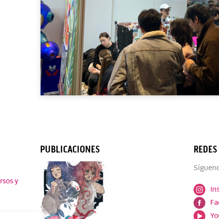
PUBLICACIONES
REDES
Sígueno
rsos y
In
Fa
Yo