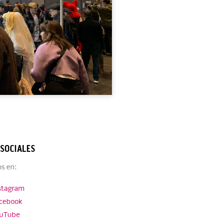
 SOCIALES
s en:
stagram
cebook
uTube