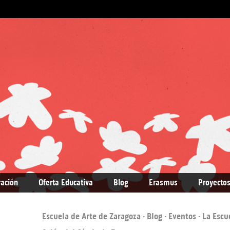
ración
Oferta Educativa
Blog
Erasmus
Proyectos
Escuela de Arte de Zaragoza
·
Blog
·
Eventos
· La Escu