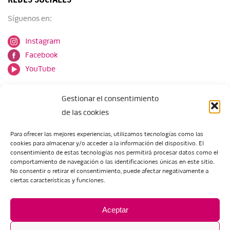
Síguenos en:
Instagram
Facebook
YouTube
Gestionar el consentimiento
de las cookies
Para ofrecer las mejores experiencias, utilizamos tecnologías como las
cookies para almacenar y/o acceder a la información del dispositivo. El
Escuela de Arte de Zaragoza
consentimiento de estas tecnologías nos permitirá procesar datos como el
María Zambrano, 5
comportamiento de navegación o las identificaciones únicas en este sitio.
No consentir o retirar el consentimiento, puede afectar negativamente a
50018 Zaragoza
ciertas características y funciones.
Tel.:
976 506 621
/
976 506 624
eartezaragoza@educa.aragon.es
Aceptar