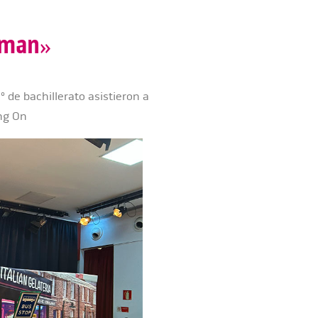
uman»
º de bachillerato asistieron a
ing On