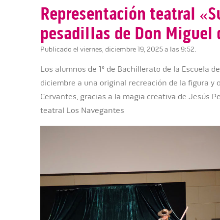
Representación teatral «S
pesadillas de Don Miguel 
Publicado el viernes, diciembre 19, 2025 a las 9:52.
Los alumnos de 1º de Bachillerato de la Escuela de 
diciembre a una original recreación de la figura y
Cervantes, gracias a la magia creativa de Jesús P
teatral Los Navegantes