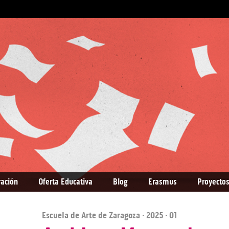
ración
Oferta Educativa
Blog
Erasmus
Proyectos
Escuela de Arte de Zaragoza
·
2025
· 01