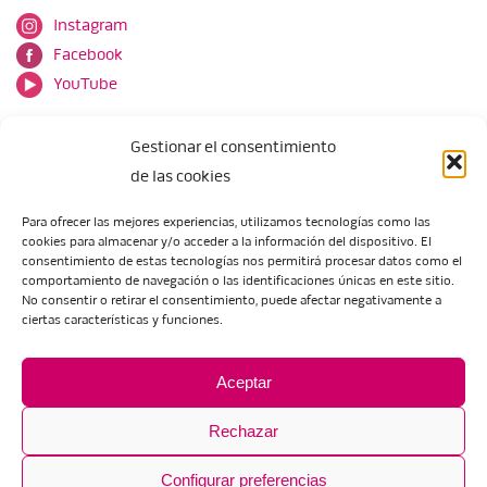
Instagram
Facebook
YouTube
Gestionar el consentimiento
de las cookies
Para ofrecer las mejores experiencias, utilizamos tecnologías como las
cookies para almacenar y/o acceder a la información del dispositivo. El
Escuela de Arte de Zaragoza
consentimiento de estas tecnologías nos permitirá procesar datos como el
María Zambrano, 5
comportamiento de navegación o las identificaciones únicas en este sitio.
No consentir o retirar el consentimiento, puede afectar negativamente a
50018 Zaragoza
ciertas características y funciones.
Tel.:
976 506 621
/
976 506 624
eartezaragoza@educa.aragon.es
Aceptar
Rechazar
Configurar preferencias