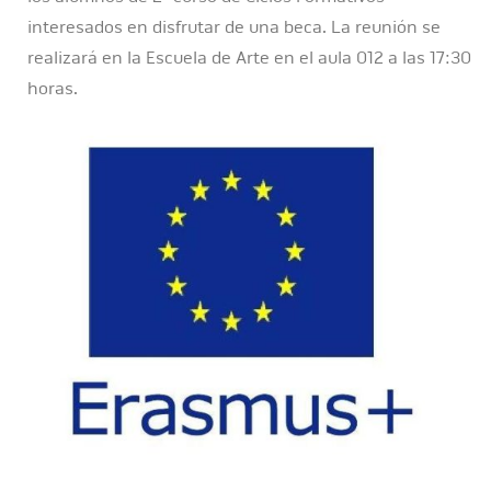
interesados en disfrutar de una beca. La reunión se
realizará en la Escuela de Arte en el aula 012 a las 17:30
horas.