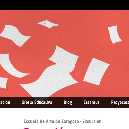
ración
Oferta Educativa
Blog
Erasmus
Proyectos
Escuela de Arte de Zaragoza
· Excursión