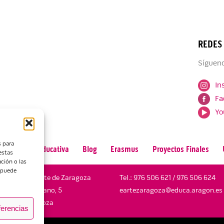
REDES
Sígueno
In
Fa
Yo
s para
n
Oferta Educativa
Blog
Erasmus
Proyectos Finales
estas
ción o las
, puede
Escuela de Arte de Zaragoza
Tel.:
976 506 621
/
976 506 624
María Zambrano, 5
eartezaragoza@educa.aragon.es
50018 Zaragoza
ferencias