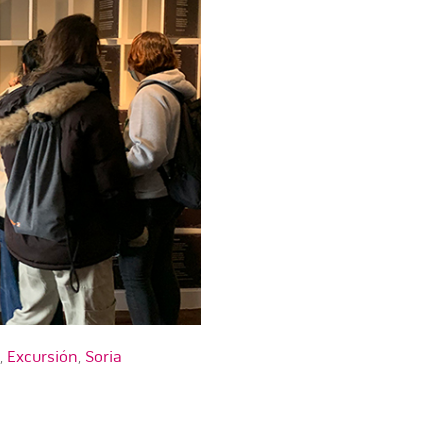
s
,
Excursión
,
Soria