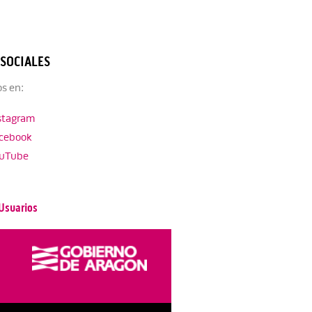
 SOCIALES
s en:
stagram
cebook
uTube
Usuarios