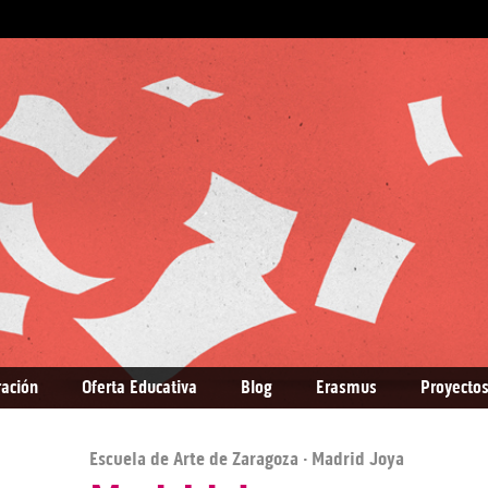
ración
Oferta Educativa
Blog
Erasmus
Proyectos
Escuela de Arte de Zaragoza
· Madrid Joya