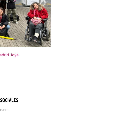
adrid Joya
 SOCIALES
s en: